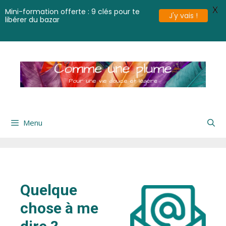
X
Mini-formation offerte : 9 clés pour te
J'y vais !
libérer du bazar
Menu
Quelque
chose à me